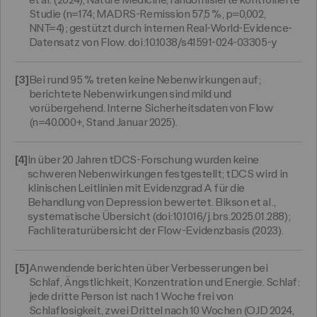
et al. (2024), Nature Medicine, randomisierte kontrollierte
Studie (n=174; MADRS-Remission 57,5 %, p=0,002,
NNT=4); gestützt durch internen Real-World-Evidence-
Datensatz von Flow. doi:10.1038/s41591-024-03305-y
[3]
Bei rund 95 % treten keine Nebenwirkungen auf;
berichtete Nebenwirkungen sind mild und
vorübergehend. Interne Sicherheitsdaten von Flow
(n=40.000+, Stand Januar 2025).
[4]
In über 20 Jahren tDCS-Forschung wurden keine
schweren Nebenwirkungen festgestellt; tDCS wird in
klinischen Leitlinien mit Evidenzgrad A für die
Behandlung von Depression bewertet. Bikson et al.,
systematische Übersicht (doi:10.1016/j.brs.2025.01.288);
Fachliteraturübersicht der Flow-Evidenzbasis (2023).
[5]
Anwendende berichten über Verbesserungen bei
Schlaf, Ängstlichkeit, Konzentration und Energie. Schlaf:
jede dritte Person ist nach 1 Woche frei von
Schlaflosigkeit, zwei Drittel nach 10 Wochen (OJD 2024,