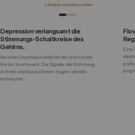
cortex
Swipen, um mehr zu sehen
1 · Der Ausgangspunkt
2 ·
Depression verlangsamt die
Flow
Stimmungs-Schaltkreise des
Reg
Gehirns.
Eine 
elekt
Bei einer Depression arbeitet der präfrontale
präfr
Kortex zu schwach. Die Signale, die Stimmung,
empfä
Antrieb und klares Denken tragen, werden
schwächer.